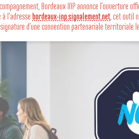
accompagnement, Bordeaux INP annonce l’ouverture offi
e à l'adresse
bordeaux-inp.signalement.net
, cet outil
signature d’une convention partenariale territoriale le