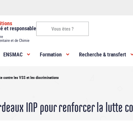
itions
gé et responsable
Vous êtes ?
re
entaire et de Chimie
Vous
ENSMAC
Formation
Recherche & transfert
êtes
-
te contre les VSS et les discriminations
ENSMAC
deaux INP pour renforcer la lutte co