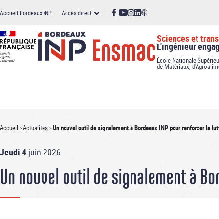
Panneau de gestion des cookies
Aller
Accès
Accueil Bordeaux INP
Accès direct
au
contenu
principal
direct
Sciences et trans
L'ingénieur enga
École Nationale Supérieu
de Matériaux, d'Agroalim
Accueil
Actualités
Un nouvel outil de signalement à Bordeaux INP pour renforcer la lut
Fil
Jeudi 4
juin 2026
d'Ariane
Un nouvel outil de signalement à Bor