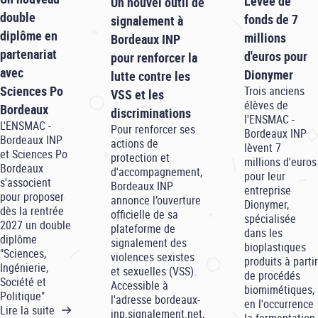
Levée de
Un nouvel outil de
double
fonds de 7
signalement à
diplôme en
millions
Bordeaux INP
partenariat
d'euros pour
pour renforcer la
avec
Dionymer
lutte contre les
Sciences Po
Trois anciens
VSS et les
élèves de
Bordeaux
discriminations
l'ENSMAC -
L'ENSMAC -
Pour renforcer ses
Bordeaux INP
Bordeaux INP
actions de
lèvent 7
et Sciences Po
protection et
millions d'euros
Bordeaux
d'accompagnement,
pour leur
s'associent
Bordeaux INP
entreprise
pour proposer
annonce l’ouverture
Dionymer,
dès la rentrée
officielle de sa
spécialisée
2027 un double
plateforme de
dans les
diplôme
signalement des
bioplastiques
"Sciences,
violences sexistes
produits à partir
Ingénierie,
et sexuelles (VSS).
de procédés
Société et
Accessible à
biomimétiques,
Politique"
l'adresse bordeaux-
en l'occurrence
Lire la suite
inp.signalement.net,
la fermentation.