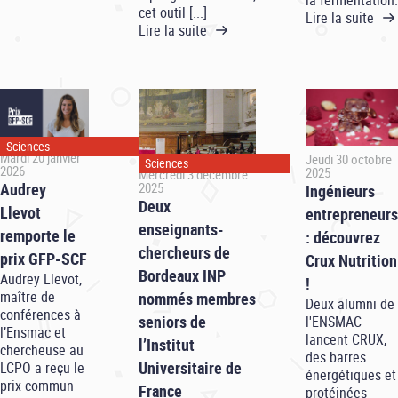
cet outil [...]
Lire la suite
Lire la suite
Sciences
Mardi 20 janvier
Jeudi 30 octobre
Sciences
2026
2025
Mercredi 3 décembre
Audrey
2025
Ingénieurs
Deux
Llevot
entrepreneurs
enseignants-
remporte le
: découvrez
chercheurs de
prix GFP-SCF
Crux Nutrition
Bordeaux INP
Audrey Llevot,
!
maître de
nommés membres
Deux alumni de
conférences à
seniors de
l'ENSMAC
l’Ensmac et
lancent CRUX,
l’Institut
chercheuse au
des barres
Universitaire de
LCPO a reçu le
énergétiques et
prix commun
France
protéinées