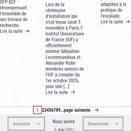
GFP-SCF
adaptées à la
Lors de la
récompensant
pratique de
cérémonie
l’ensemble de
l'escalade.
d’installation qui
ses travaux de
Lire la suite
s’est tenue lundi 3
recherche.
novembre à Paris, l’
Lire la suite
Institut Universitaire
de France (IUF) a
officiellement
nommé Sébastien
Lecommandoux et
Alexander Kuhn
membres seniors de
l’IUF à compter du
1er octobre 2025,
pour une [...]
Lire la suite
Page
1
Page
2
Page
3
Page
4
Page
5
Page
6
Page
7
Page
8
Page
9
…
Page
page suivante
Pagination
suivante
Nous suivre
Annuaire
Newsletter