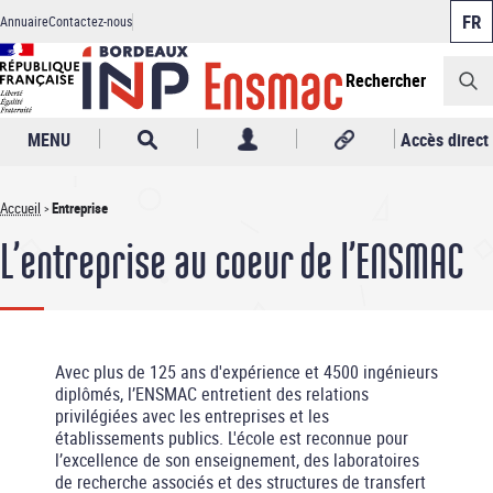
Panneau de gestion des cookies
Aller
Annuaire
Contactez-nous
au
Header
contenu
principal
Rechercher
MENU
Accès direct
Accueil
Entreprise
Fil
L’entreprise au coeur de l’ENSMAC
d'Ariane
Avec plus de 125 ans d'expérience et 4500 ingénieurs
diplômés, l’ENSMAC entretient des relations
privilégiées avec les entreprises et les
établissements publics. L'école est reconnue pour
l’excellence de son enseignement, des laboratoires
de recherche associés et des structures de transfert