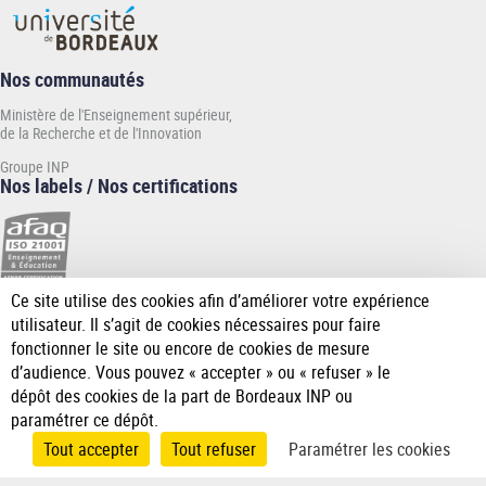
Nos communautés
Ministère de l'Enseignement supérieur,
de la Recherche et de l'Innovation
Groupe INP
Nos labels / Nos certifications
Ce site utilise des cookies afin d’améliorer votre expérience
[Plus
utilisateur. Il s’agit de cookies nécessaires pour faire
de
fonctionner le site ou encore de cookies de mesure
détail]
d’audience. Vous pouvez « accepter » ou « refuser » le
dépôt des cookies de la part de Bordeaux INP ou
paramétrer ce dépôt.
Tout accepter
Tout refuser
Paramétrer les cookies
Accueil
Accessibilité
Mentions
Données
Gérer les
Pied
légales
personnelles
cookies