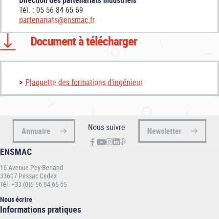
Direction des partenariats industriels
Tél. : 05 56 84 65 69
partenariats@ensmac.fr
Document à télécharger
P
laquette des formations d'ingénieur
Nous suivre
Annuaire
Newsletter
ENSMAC
16 Avenue Pey-Berland
33607 Pessac Cedex
Tél. +33 (0)5 56 84 65 65
Nous écrire
Informations
Informations pratiques
pratiques