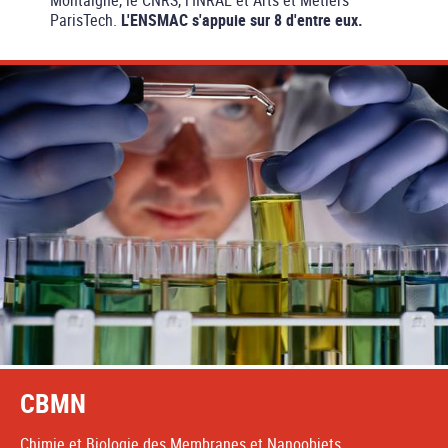
Montaigne, le CNRS, l'INRAE et Arts et Métiers
ParisTech.
L'ENSMAC s'appuie sur 8 d'entre eux.
CBMN
Chimie et Biologie des Membranes et Nanoobjets