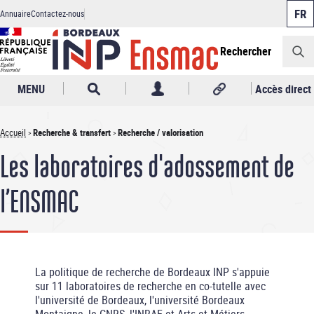
Panneau de gestion des cookies
Aller
Annuaire
Contactez-nous
au
Header
contenu
principal
Rechercher
MENU
Accès direct
Accueil
Recherche & transfert
Recherche / valorisation
Fil
Les laboratoires d'adossement de
d'Ariane
l’ENSMAC
La politique de recherche de Bordeaux INP s'appuie
sur 11 laboratoires de recherche en co-tutelle avec
l'université de Bordeaux, l'université Bordeaux