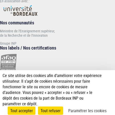
En association avec :
Nos communautés
Ministère de l'Enseignement supérieur,
de la Recherche et de l'Innovation
Groupe INP
Nos labels / Nos certifications
Ce site utilise des cookies afin d’améliorer votre expérience
[Plus
utilisateur. Il s’agit de cookies nécessaires pour faire
de
fonctionner le site ou encore de cookies de mesure
détail]
d’audience. Vous pouvez « accepter » ou « refuser » le
dépôt des cookies de la part de Bordeaux INP ou
paramétrer ce dépôt.
Tout accepter
Tout refuser
Paramétrer les cookies
Accueil
Accessibilité
Mentions
Données
Gérer les