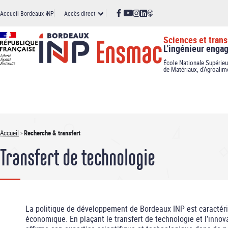
Panneau de gestion des cookies
Aller
Accès
Accueil Bordeaux INP
Accès direct
au
contenu
principal
direct
Sciences et trans
L'ingénieur enga
École Nationale Supérieu
de Matériaux, d'Agroalim
Accueil
Recherche & transfert
Fil
Transfert de technologie
d'Ariane
La politique de développement de Bordeaux INP est caractéris
économique. En plaçant le transfert de technologie et l’innov