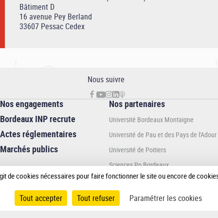
Bâtiment D
16 avenue Pey Berland
33607 Pessac Cedex
Nous suivre
Nos engagements
Nos partenaires
Bordeaux INP recrute
Université Bordeaux Montaigne
Actes réglementaires
Université de Pau et des Pays de l'Adour
Marchés publics
Université de Poitiers
Sciences Po Bordeaux
 s’agit de cookies nécessaires pour faire fonctionner le site ou encore de cook
Bordeaux sciences Agro
En association avec :
Tout accepter
Tout refuser
Paramétrer les cookies