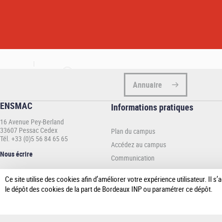
Annuaire
ENSMAC
Informations
Informations pratiques
pratiques
16 Avenue Pey-Berland
-
33607 Pessac Cedex
Plan du campus
ENSMAC
Tél. +33 (0)5 56 84 65 65
Accédez au campus
Nous écrire
Communication
Espace presse
Ce site utilise des cookies afin d’améliorer votre expérience utilisateur. Il
le dépôt des cookies de la part de Bordeaux INP ou paramétrer ce dépôt.