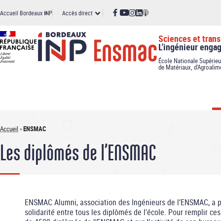
Panneau de gestion des cookies
Aller
Accès
Accueil Bordeaux INP
Accès direct
au
contenu
principal
direct
Sciences et trans
L'ingénieur enga
École Nationale Supérieu
de Matériaux, d'Agroalim
Accueil
ENSMAC
Fil
Les diplômés de l’ENSMAC
d'Ariane
ENSMAC Alumni, association des Ingénieurs de l’ENSMAC, a pou
solidarité entre tous les diplômés de l'école. Pour remplir ces