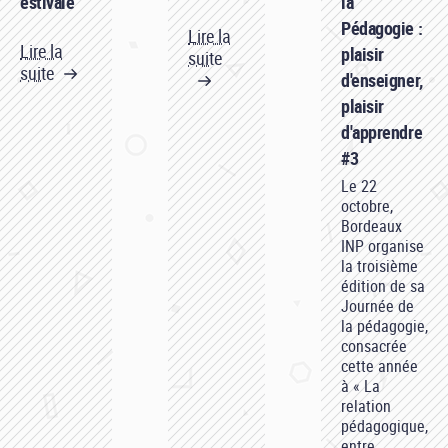
estivale
la
Pédagogie :
Lire la
Lire la
plaisir
suite
suite
d'enseigner,
plaisir
d'apprendre
#3
Le 22
octobre,
Bordeaux
INP organise
la troisième
édition de sa
Journée de
la pédagogie,
consacrée
cette année
à « La
relation
pédagogique,
entre