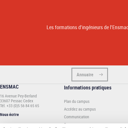
Les formations d’ingénieurs de l’Ensmac 
Annuaire
ENSMAC
Informations
Informations pratiques
pratiques
16 Avenue Pey-Berland
-
33607 Pessac Cedex
Plan du campus
ENSMAC
Tél. +33 (0)5 56 84 65 65
Accédez au campus
Nous écrire
Communication
Espace presse