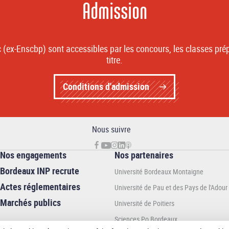
Admission
(ex-Enscbp) sont accessibles par les concours, les classes prép
titre.
Conditions d'admission
Nous suivre
Nos engagements
Nos partenaires
Bordeaux INP recrute
Université Bordeaux Montaigne
Actes réglementaires
Université de Pau et des Pays de l'Adour
Marchés publics
Université de Poitiers
Sciences Po Bordeaux