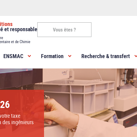
itions
gé et responsable
Vous êtes ?
re
entaire et de Chimie
Vous
ENSMAC
Formation
Recherche & transfert
êtes
-
ENSMAC
alement à
026
rcer la
es...
otre taxe
n des ingénieurs
l’ouverture