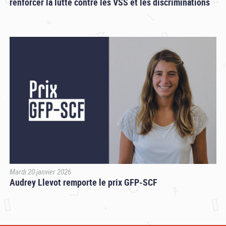
renforcer la lutte contre les VSS et les discriminations
Mardi 20 janvier 2026
Audrey Llevot remporte le prix GFP-SCF